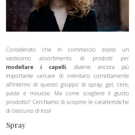
Considerato che in commercio esiste un
vastissimo assortimento di prodotti per
modellare i capelli
, diviene ancora più
importante cercare di orientarsi correttamente
all’interno di questo gruppo di spray, gel, cere,
paste e mousse. Ma come scegliere il giusto
prodotto? Cerchiamo di scoprire le caratteristiche
di ciascuno di essi!
Spray