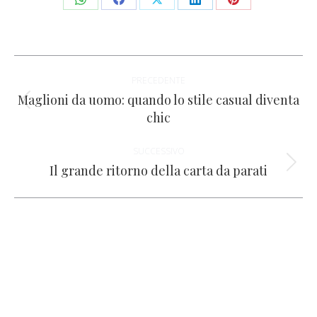
Condividi
Condividi
Condividi
Condividi
Condividi
su
su
su
su
su
WhatsApp
Facebook
X
LinkedIn
Pinterest
Naviga
PRECEDENTE
tra
Maglioni da uomo: quando lo stile casual diventa
Post
chic
i
precedente:
SUCCESSIVO
post
Il grande ritorno della carta da parati
Prossimo
post: