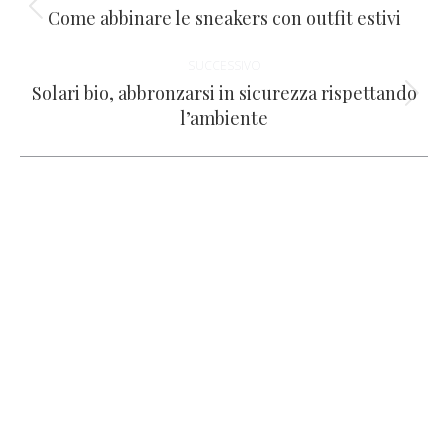
tra
Come abbinare le sneakers con outfit estivi
Post
precedente:
i
SUCCESSIVO
Solari bio, abbronzarsi in sicurezza rispettando
post
Prossimo
l’ambiente
post: