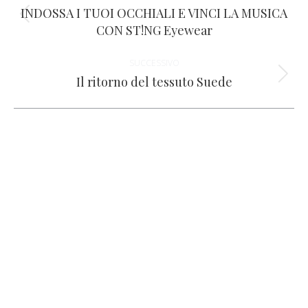
tra
INDOSSA I TUOI OCCHIALI E VINCI LA MUSICA
Post
CON ST!NG Eyewear
i
precedente:
SUCCESSIVO
post
Il ritorno del tessuto Suede
Prossimo
post: