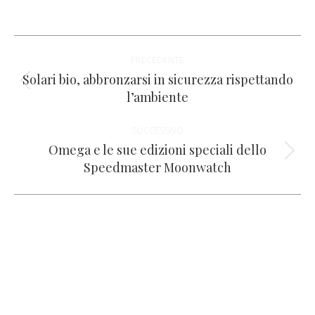
su
su
su
su
su
WhatsApp
Facebook
X
LinkedIn
Pinterest
Naviga
PRECEDENTE
tra
Solari bio, abbronzarsi in sicurezza rispettando
Post
l’ambiente
i
precedente:
SUCCESSIVO
post
Omega e le sue edizioni speciali dello
Prossimo
Speedmaster Moonwatch
post: