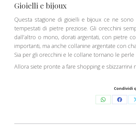
Gioielli e bijoux
Questa stagione di gioielli e bijoux ce ne sono 
tempestati di pietre preziose. Gli orecchini sem
dall’altro o mono, dorati argentati, con pietre 
importanti, ma anche collanine argentate con char
Sia per gli orecchini e le collane tornano le perle
Allora siete pronte a fare shopping e sbizzarrirvi n
Condividi 
Condividi
Condivid
su
su
WhatsApp
Facebo
Naviga