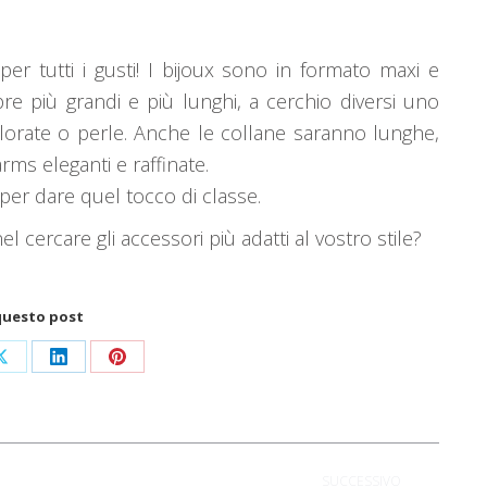
per tutti i gusti! I bijoux sono in formato maxi e
pre più grandi e più lunghi, a cerchio diversi uno
colorate o perle. Anche le collane saranno lunghe,
ms eleganti e raffinate.
 per dare quel tocco di classe.
el cercare gli accessori più adatti al vostro stile?
questo post
i
Condividi
Condividi
Condividi
su
su
su
ok
X
LinkedIn
Pinterest
SUCCESSIVO