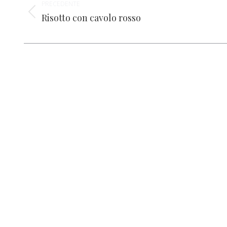
PRECEDENTE
tra
Risotto con cavolo rosso
Post
i
precedente:
post