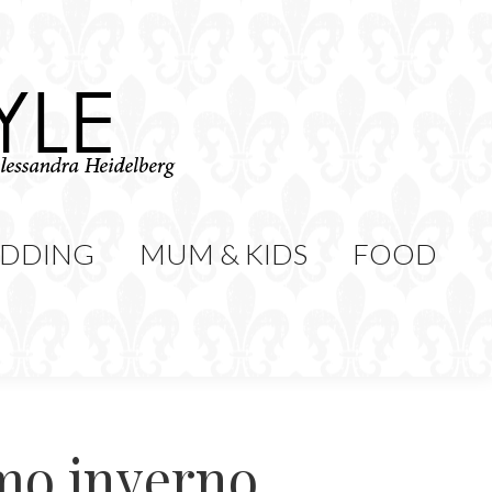
WEDDING
MUM & KIDS
Cerca:
CONTATTI
DDING
MUM & KIDS
FOOD
imo inverno