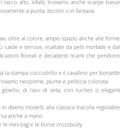
tacco alto, infatti, troviamo anche scarpe basse
osamente a punta, bicolor o in fantasia.
xi, oltre al colore, ampio spazio anche alle forme
iù calde e terrose, esaltate da pelli morbide e dal
icazioni floreali e decadenti ricami che pendono
oga la stampa coccodrillo e il cavallino per borsette
troviamo neoprene, piume e pelliccia colorata.
gioiello, di raso di seta, con ruches o eleganti
in diversi modelli, alla classica tracolla regolabile
orsa anche a mano.
e le mini bag e le borse crossbody.