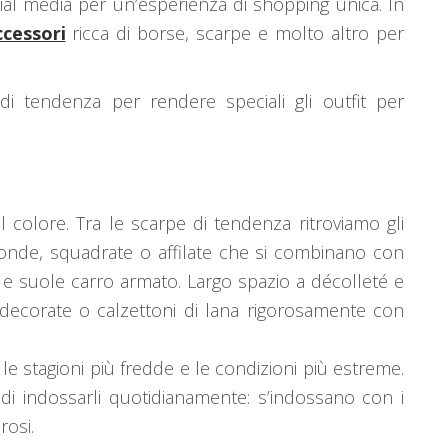
cial media per un’esperienza di shopping unica. In
ccessori
ricca di borse, scarpe e molto altro per
i tendenza per rendere speciali gli outfit per
l colore. Tra le scarpe di tendenza ritroviamo gli
e tonde, squadrate o affilate che si combinano con
au e suole carro armato. Largo spazio a décolleté e
 decorate o calzettoni di lana rigorosamente con
 le stagioni più fredde e le condizioni più estreme.
di indossarli quotidianamente: s’indossano con i
rosi.