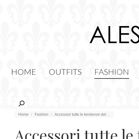
HOME
OUTFITS
FAS
FOOD
HOME
OUTFITS
FASHION
Cerca:
Tu sei qui:
Home
Fashion
Accessori tutte le tendenze del…
Accessori tutte l