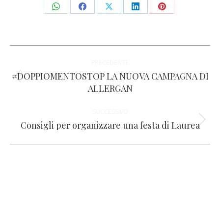
Condividi
Condividi
Condividi
Condividi
Condividi
su
su
su
su
su
WhatsApp
Facebook
X
LinkedIn
Pinterest
Naviga
PRECEDENTE
tra
#DOPPIOMENTOSTOP LA NUOVA CAMPAGNA DI
Post
ALLERGAN
i
precedente:
SUCCESSIVO
post
Consigli per organizzare una festa di Laurea
Prossimo
post: