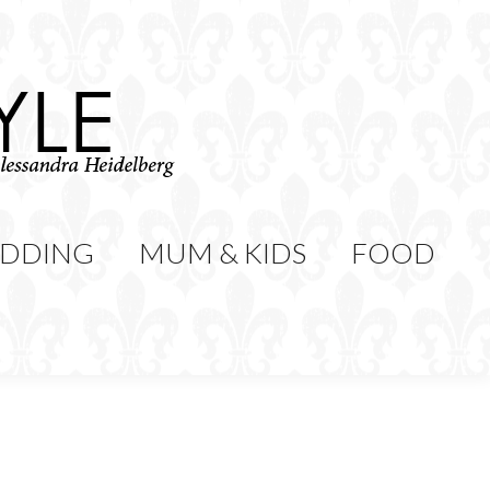
WEDDING
MUM & KIDS
Cerca:
CONTATTI
DDING
MUM & KIDS
FOOD