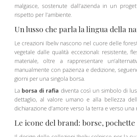
malgasce, sostenute dall’azienda in un proget
rispetto per l’ambiente.
Un lusso che parla la lingua della n
Le creazioni Ibeliv nascono nel cuore delle fore
vegetale dalle qualità eccezionali: resistente, 
materiale, oltre a rappresentare un’alternati
manualmente con pazienza e dedizione, seguend
giorni per una singola borsa.
La
borsa di rafia
diventa così un simbolo di lus
dettaglio, al valore umano e alla bellezza del
dichiarazione d’amore verso la terra e verso un
Le icone del brand: borse, pochette
Il design delle collezioni Ibeliv colpisce per la s