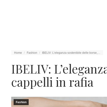
Tu sei qui:
Home
Fashion
IBELIV: L’eleganza sostenibile delle borse,…
IBELIV: L’eleganza
cappelli in rafia
Fashion