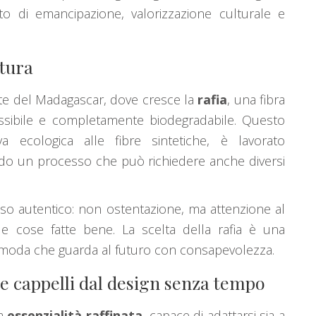
to di emancipazione, valorizzazione culturale e
atura
ste del Madagascar, dove cresce la
rafia
, una fibra
flessibile e completamente biodegradabile. Questo
va ecologica alle fibre sintetiche, è lavorato
o un processo che può richiedere anche diversi
so autentico: non ostentazione, ma attenzione al
le cose fatte bene. La scelta della rafia è una
a moda che guarda al futuro con consapevolezza.
 e cappelli dal design senza tempo
ua
essenzialità raffinata
, capace di adattarsi sia a