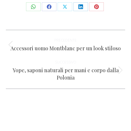
Condividi
Condividi
Condividi
Condividi
Condividi
su
su
su
su
su
WhatsApp
Facebook
X
LinkedIn
Pinterest
Naviga
PRECEDENTE
tra
Accessori uomo Montblanc per un look stiloso
Post
precedente:
i
SUCCESSIVO
Yope, saponi naturali per mani e corpo dalla
post
Prossimo
Polonia
post: