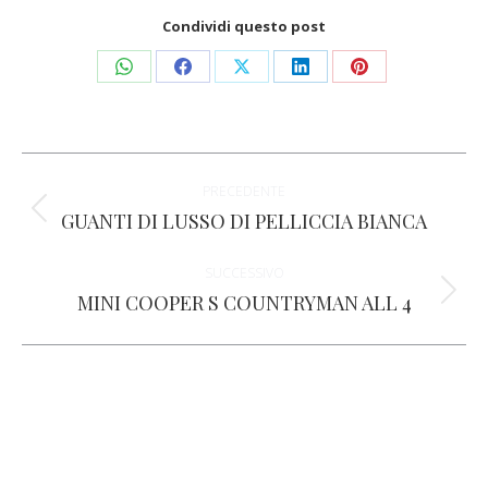
Condividi questo post
Condividi
Condividi
Condividi
Condividi
Condividi
su
su
su
su
su
WhatsApp
Facebook
X
LinkedIn
Pinterest
Naviga
PRECEDENTE
tra
GUANTI DI LUSSO DI PELLICCIA BIANCA
Post
precedente:
i
SUCCESSIVO
MINI COOPER S COUNTRYMAN ALL 4
Prossimo
post
post: