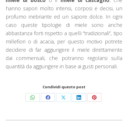
hanno sapori molto intensi, corposi e decisi, un
profumo inebriante ed un sapore dolce. In ogni
caso queste tipologie di miele sono anche
abbastanza forti rispetto a quelli “tradizionali”, tipo
millefiori o di acacia, per questo motivo potrete
decidere di far aggiungere il miele direttamente
dai commensali, che potranno regolarsi sulla
quantità da aggiungere in base ai gusti personali.
Condividi questo post
Condividi
Condividi
Condividi
Condividi
Condividi
su
su
su
su
su
WhatsApp
Facebook
X
LinkedIn
Pinterest
Naviga