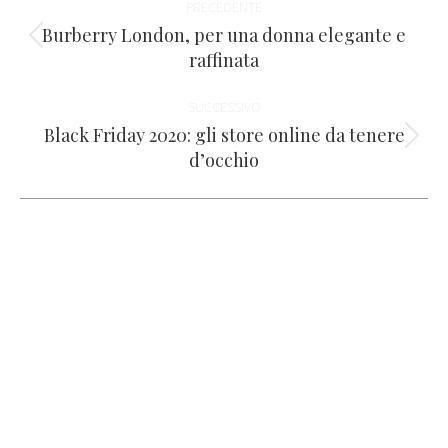
PRECEDENTE
tra
Burberry London, per una donna elegante e
Post
raffinata
i
precedente:
SUCCESSIVO
post
Black Friday 2020: gli store online da tenere
Prossimo
d’occhio
post: