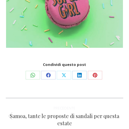
Condividi questo post
Condividi
Condividi
Condividi
Condividi
Condividi
su
su
su
su
su
WhatsApp
Facebook
X
LinkedIn
Pinterest
Naviga
PRECEDENTE
tra
Samoa, tante le proposte di sandali per questa
Post
estate
precedente: