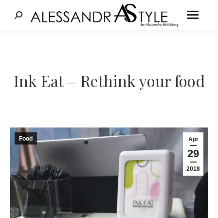
Cerca:
Tu sei qui:
Ink Eat – Rethink your food
Food
Apr
29
2018