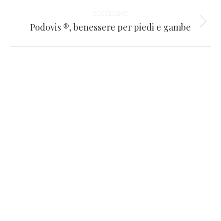
i
SUCCESSIVO
post
Podovis ®, benessere per piedi e gambe
Prossimo
post: