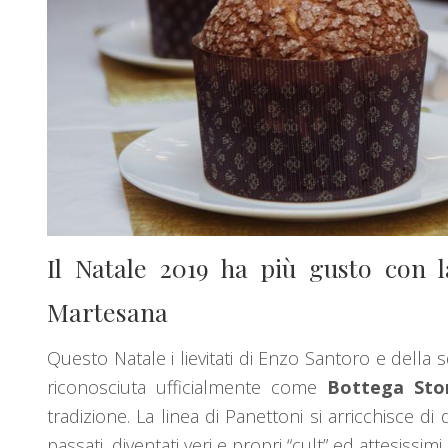
Il Natale 2019 ha più gusto con l
Martesana
Questo Natale i lievitati di Enzo Santoro e della 
riconosciuta ufficialmente come
Bottega Stor
tradizione. La linea di Panettoni si arricchisce d
passati, diventati veri e propri “cult” ed attesissimi