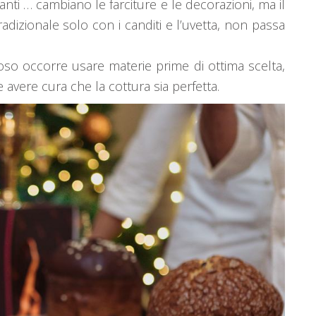
anti … cambiano le farciture e le decorazioni, ma il
adizionale solo con i canditi e l’uvetta, non passa
oso occorre usare materie prime di ottima scelta,
e avere cura che la cottura sia perfetta.