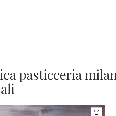
ica pasticceria mila
ali
Dic