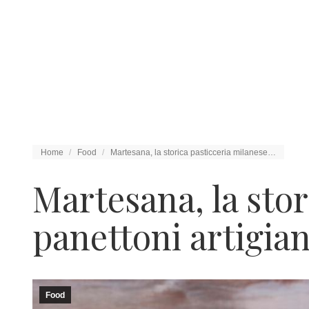
Tu sei qui:
Home
Food
Martesana, la storica pasticceria milanese…
Martesana, la stor
panettoni artigian
Food