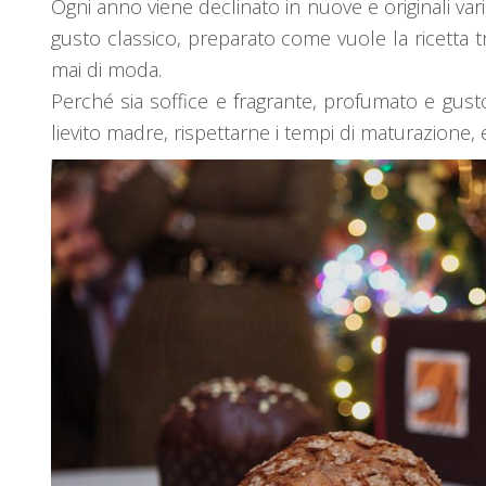
Ogni anno viene declinato in nuove e originali vari
gusto classico, preparato come vuole la ricetta tr
mai di moda.
Perché sia soffice e fragrante, profumato e gust
lievito madre, rispettarne i tempi di maturazione, 