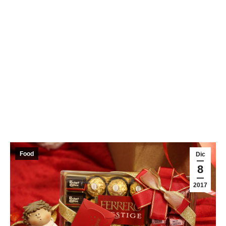
Food
Dic
8
2017