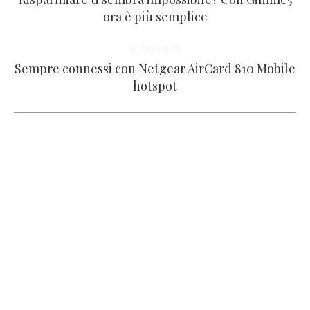
tra
Post
ora è più semplice
i
precedente:
SUCCESSIVO
post
Sempre connessi con Netgear AirCard 810 Mobile
Prossimo
hotspot
post: