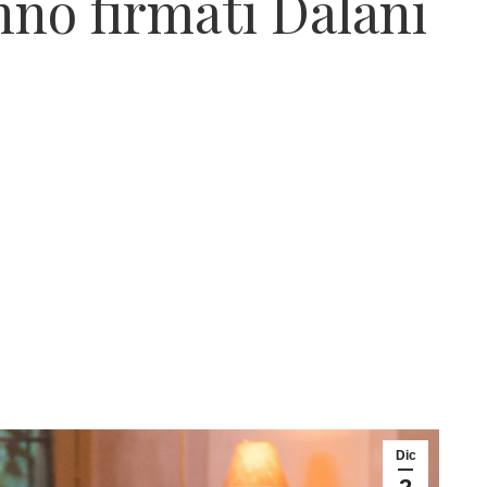
nno firmati Dalani
Dic