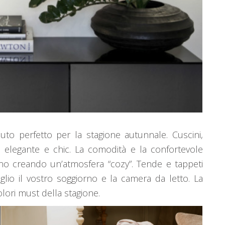
essuto perfetto per la stagione autunnale. Cuscini,
a elegante e chic. La comodità e la confortevole
no creando un’atmosfera “cozy”. Tende e tappeti
glio il vostro soggiorno e la camera da letto. La
colori must della stagione.