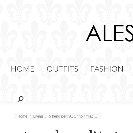
HOME
OUTFITS
FAS
FOOD
HOME
OUTFITS
FASHION
Cerca:
Tu sei qui:
Home
Living
5 trend per l’Autunno firmati…