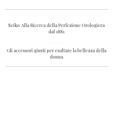
su
su
su
su
su
WhatsApp
Facebook
X
LinkedIn
Pinterest
Naviga
PRECEDENTE
tra
Seiko: Alla Ricerca della Perfezione Orologiera
Post
dal 1881
i
precedente:
SUCCESSIVO
post
Gli accessori giusti per esaltare la bellezza della
Prossimo
donna
post: