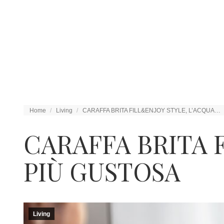
Tu sei qui:
Home
Living
CARAFFA BRITA FILL&ENJOY STYLE, L’ACQUA…
CARAFFA BRITA 
PIÙ GUSTOSA
Living