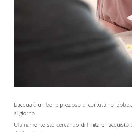
L’acqua è un bene prezioso di cui tutti noi dobbi
al giorno.
Ultimamente sto cercando di limitare l’acquisto d