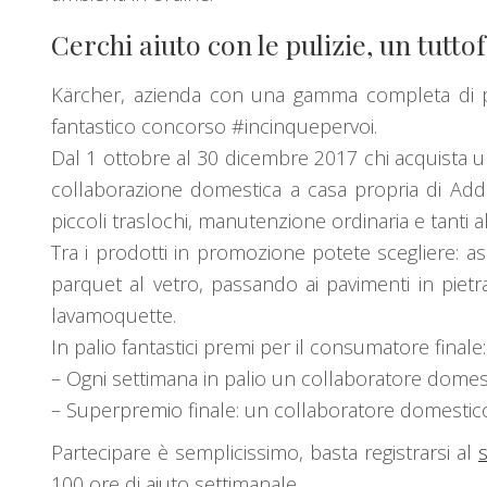
Cerchi aiuto con le pulizie, un tutto
Kärcher, azienda con una gamma completa di pro
fantastico concorso #incinquepervoi.
Dal 1 ottobre al 30 dicembre 2017 chi acquista 
collaborazione domestica a casa propria di Addett
piccoli traslochi, manutenzione ordinaria e tanti altr
Tra i prodotti in promozione potete scegliere: asp
parquet al vetro, passando ai pavimenti in pietra 
lavamoquette.
In palio fantastici premi per il consumatore finale:
– Ogni settimana in palio un collaboratore domes
– Superpremio finale: un collaboratore domestic
Partecipare è semplicissimo, basta registrarsi al
s
100 ore di aiuto settimanale.