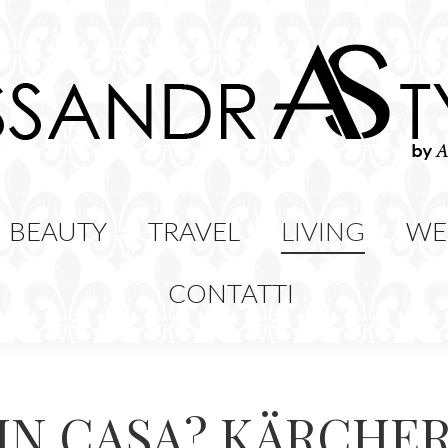
HION
BEAUTY
TRAVEL
LIVING
BEAUTY
TRAVEL
LIVING
WE
CONTATTI
N CASA? KÄRCHER S