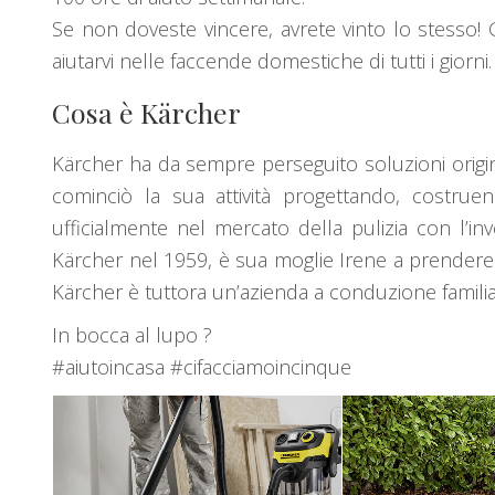
Se non doveste vincere, avrete vinto lo stesso! G
aiutarvi nelle faccende domestiche di tutti i giorni.
Cosa è Kärcher
Kärcher ha da sempre perseguito soluzioni origin
cominciò la sua attività progettando, costru
ufficialmente nel mercato della pulizia con l’i
Kärcher nel 1959, è sua moglie Irene a prendere 
Kärcher è tuttora un’azienda a conduzione familia
In bocca al lupo ?
#aiutoincasa #cifacciamoincinque