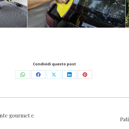
Condividi questo post
Condividi
Condividi
Condividi
Condividi
Condividi
su
su
su
su
su
WhatsApp
Facebook
X
LinkedIn
Pinterest
ante gourmet e
Pat
Prossimo
post: