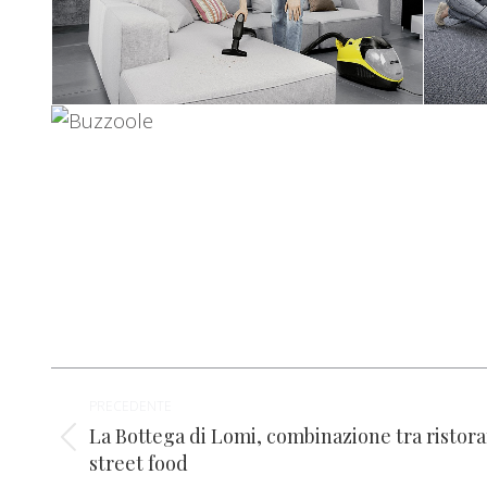
Naviga
PRECEDENTE
tra
La Bottega di Lomi, combinazione tra ristor
Post
street food
i
precedente: