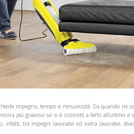
e richiede impegno, tempo e minuziosità. Da quando mi 
ora più gravoso se si è costretti a farlo all’ultimo e
 infatti, tra impegni lavorativi ed extra lavorativi, div