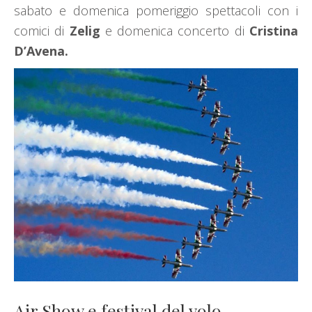
sabato e domenica pomeriggio spettacoli con i
comici di
Zelig
e domenica concerto di
Cristina
D’Avena.
Air Show e festival del volo