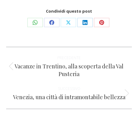
Condividi questo post
Condividi
Condividi
Condividi
Condividi
Condividi
su
su
su
su
su
WhatsApp
Facebook
X
LinkedIn
Pinterest
Naviga
PRECEDENTE
tra
Vacanze in Trentino, alla scoperta della Val
Post
Pusteria
i
precedente:
SUCCESSIVO
post
Venezia, una città di intramontabile bellezza
Prossimo
post: