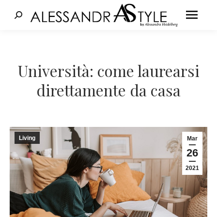
Cerca:
Tu sei qui:
Università: come laurearsi
direttamente da casa
Living
Mar
26
2021