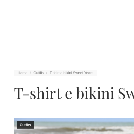
Tu sei qui:
Home
Outfits
T-shirt e bikini Sweet Years
T-shirt e bikini S
Outfits