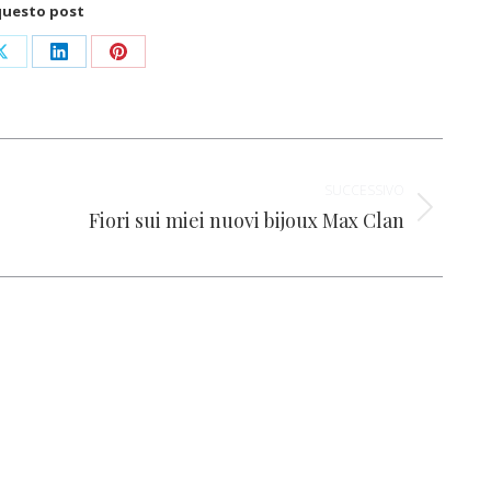
questo post
i
Condividi
Condividi
Condividi
su
su
su
ok
X
LinkedIn
Pinterest
SUCCESSIVO
Fiori sui miei nuovi bijoux Max Clan
Prossimo
post: