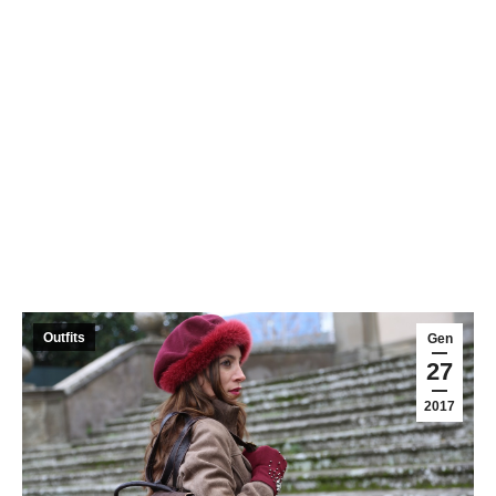
Outfits
Gen
27
2017