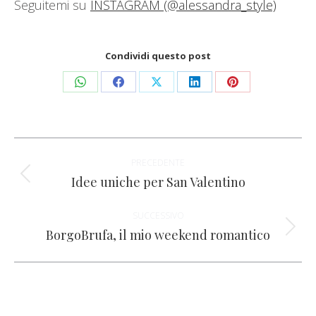
Seguitemi su
INSTAGRAM (@alessandra_style)
Condividi questo post
Condividi
Condividi
Condividi
Condividi
Condividi
su
su
su
su
su
WhatsApp
Facebook
X
LinkedIn
Pinterest
Naviga
PRECEDENTE
tra
Idee uniche per San Valentino
Post
precedente:
i
SUCCESSIVO
BorgoBrufa, il mio weekend romantico
Prossimo
post
post: