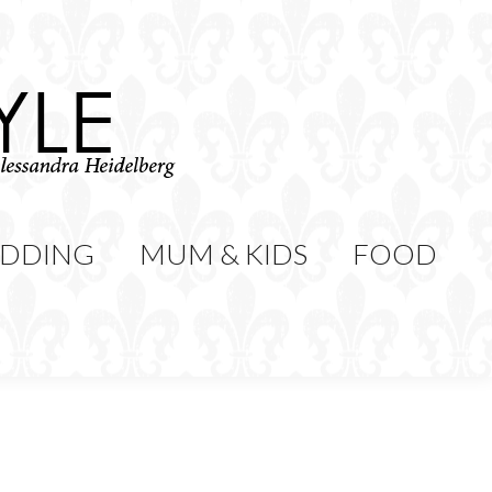
WEDDING
MUM & KIDS
Cerca:
CONTATTI
DDING
MUM & KIDS
FOOD