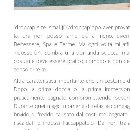
[dropcap size=small]D[/dropcap]opo aver provat
fa, ora non posso farne più a meno, diventa
Benessere, Spa e Terme. Ma ogni volta mi aff
indosserò?”. Sembra una domanda sciocca, ma c
costume deve essere pratico, comodo e non deve 
senso di relax.
Altra caratteristica importante che un costume do
Dopo la prima doccia o la prima immersion
praticamente bagnato compromettendo, second
Durante quei magici momenti di relax accompagn
brivido di freddo causato dal costume bagnato
riscaldati e indossi l’accappatoio. Da non tral