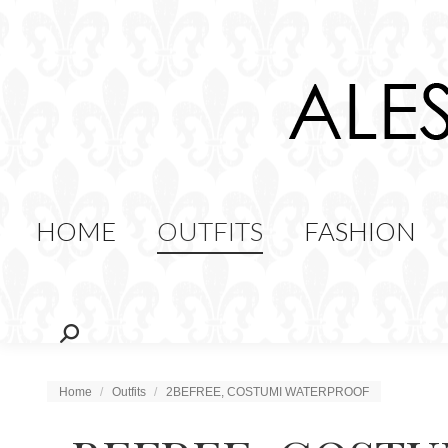
HOME
OUTFITS
FAS
FOOD
HOME
OUTFITS
FASHION
Cerca:
Tu sei qui:
Home
Outfits
2BEFREE, COSTUMI WATERPROOF