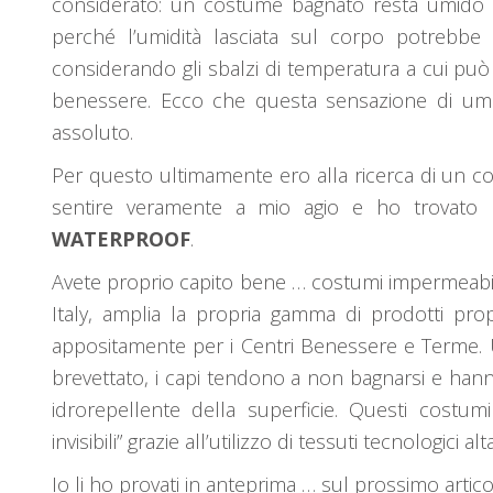
considerato: un costume bagnato resta umido e
perché l’umidità lasciata sul corpo potrebbe e
considerando gli sbalzi di temperatura a cui pu
benessere. Ecco che questa sensazione di um
assoluto.
Per questo ultimamente ero alla ricerca di un co
sentire veramente a mio agio e ho trovato l
WATERPROOF
.
Avete proprio capito bene … costumi impermeabi
Italy, amplia la propria gamma di prodotti pr
appositamente per i Centri Benessere e Terme. 
brevettato, i capi tendono a non bagnarsi e hanno
idrorepellente della superficie. Questi costum
invisibili” grazie all’utilizzo di tessuti tecnologici a
Io li ho provati in anteprima … sul prossimo artic