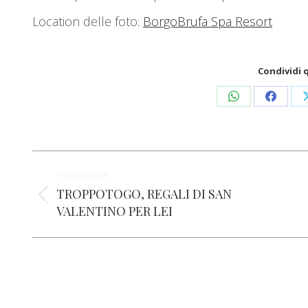
Location delle foto:
BorgoBrufa Spa Resort
Condividi 
Condividi
Condivid
su
su
WhatsApp
Facebo
Naviga
PRECEDENTE
tra
TROPPOTOGO, REGALI DI SAN
Post
VALENTINO PER LEI
i
precedente:
post