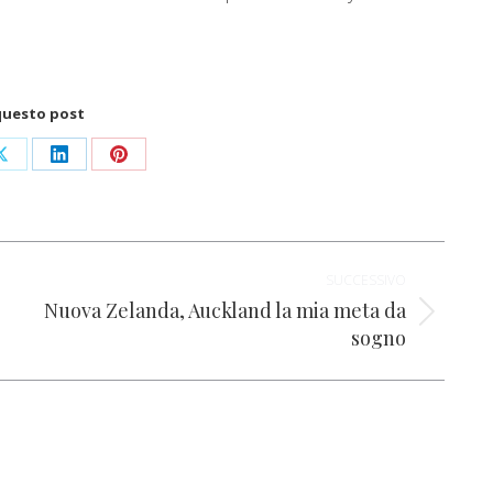
questo post
i
Condividi
Condividi
Condividi
su
su
su
ok
X
LinkedIn
Pinterest
SUCCESSIVO
Nuova Zelanda, Auckland la mia meta da
Prossimo
sogno
post: