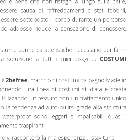
d è bene che non ristagni a lungo sulla pelle,
ssere causa di raffreddamenti e stati febbrili,
ò essere sottoposto il corpo durante un percorso
ido addosso riduce la sensazione di benessere
stume con le caratteristiche necessarie per farmi
a soluzione a tutti i miei disagi …
COSTUMI
li!
2befree
, marchio di costumi da bagno Made in
oponendo una linea di costumi studiata e creata
Utilizzando un tessuto con un trattamento unico
 la tendenza ad auto-pulirsi grazie alla struttura
i waterproof sono leggeri e impalpabili, quasi “
ltamente traspiranti.
olo vi racconterò la mia esperienza… stay tune!