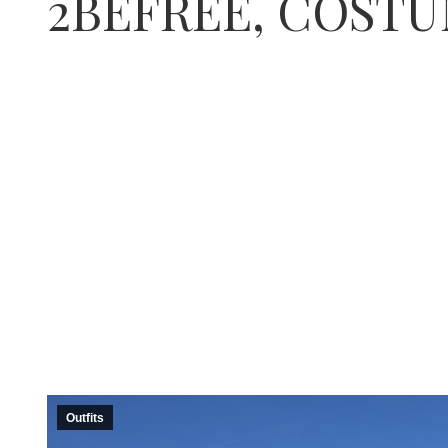
2BEFREE, COST
Outfits