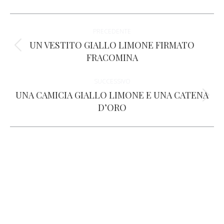
WhatsApp
Facebook
X
LinkedIn
Pinterest
Naviga
PRECEDENTE
tra
UN VESTITO GIALLO LIMONE FIRMATO
Post
FRACOMINA
i
precedente:
SUCCESSIVO
post
UNA CAMICIA GIALLO LIMONE E UNA CATENA
Prossimo
D’ORO
post: