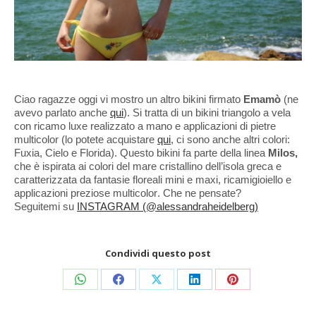
Ciao ragazze oggi vi mostro un altro bikini firmato
Emamò
(ne
avevo parlato anche
qui
). Si tratta di un bikini triangolo a vela
con ricamo luxe realizzato a mano e applicazioni di pietre
multicolor (lo potete acquistare
qui
, ci sono anche altri colori:
Fuxia, Cielo e Florida). Questo bikini fa parte della linea
Milos,
che
è ispirata ai colori del mare cristallino dell’isola greca e
caratterizzata da
fantasie
floreali
mini e maxi,
ricami
gioiello
e
applicazioni preziose
multicolor
. Che ne pensate?
Seguitemi su
INSTAGRAM (@alessandraheidelberg)
Condividi questo post
Condividi
Condividi
Condividi
Condividi
Condividi
su
su
su
su
su