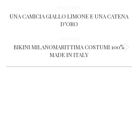
Naviga
PRECEDENTE
tra
UNA CAMICIA GIALLO LIMONE E UNA CATENA
Post
D’ORO
i
precedente:
SUCCESSIVO
post
BIKINI MILANOMARITTIMA COSTUMI 100%
Prossimo
MADE IN ITALY
post: