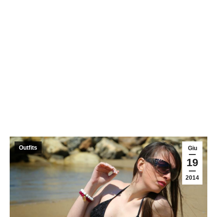
Outfits
Giu
19
2014