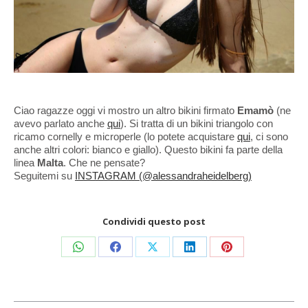
Ciao ragazze oggi vi mostro un altro bikini firmato
Emamò
(ne
avevo parlato anche
qui
). Si tratta di un bikini triangolo con
ricamo cornelly e microperle (lo potete acquistare
qui
, ci sono
anche altri colori: bianco e giallo). Questo bikini fa parte della
linea
Malta
. Che ne pensate?
Seguitemi su
INSTAGRAM (@alessandraheidelberg)
Condividi questo post
Condividi
Condividi
Condividi
Condividi
Condividi
su
su
su
su
su
WhatsApp
Facebook
X
LinkedIn
Pinterest