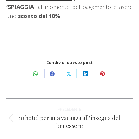
“
SPIAGGIA
” al momento del pagamento e avere
uno
sconto del 10%
Condividi questo post
Condividi
Condividi
Condividi
Condividi
Condividi
su
su
su
su
su
WhatsApp
Facebook
X
LinkedIn
Pinterest
Naviga
PRECEDENTE
tra
10 hotel per una vacanza all’insegna del
Post
benessere
i
precedente: