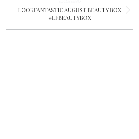
SUCCESSIVO
post
LOOKFANTASTIC AUGUST BEAUTY BOX
Prossimo
#LFBEAUTYBOX
post: