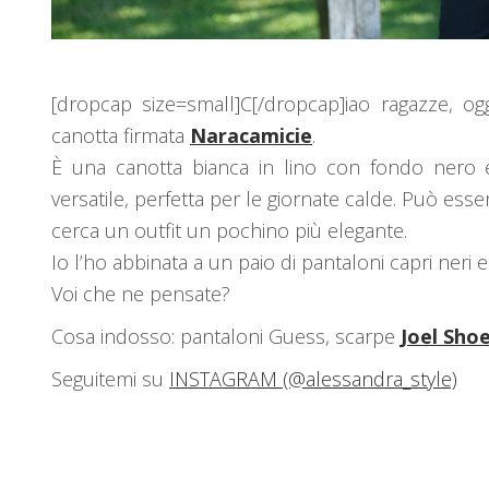
[dropcap size=small]C[/dropcap]iao ragazze, o
canotta firmata
Naracamicie
.
È una canotta bianca in lino con fondo nero 
versatile, perfetta per le giornate calde. Può essere
cerca un outfit un pochino più elegante.
Io l’ho abbinata a un paio di pantaloni capri neri e
Voi che ne pensate?
Cosa indosso: pantaloni Guess, scarpe
Joel Sho
Seguitemi su
INSTAGRAM (@alessandra_style)