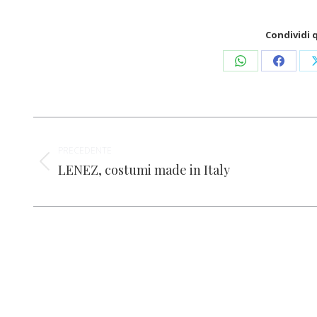
Condividi 
Condividi
Condivid
su
su
WhatsApp
Facebo
Naviga
PRECEDENTE
tra
LENEZ, costumi made in Italy
Post
i
precedente:
post