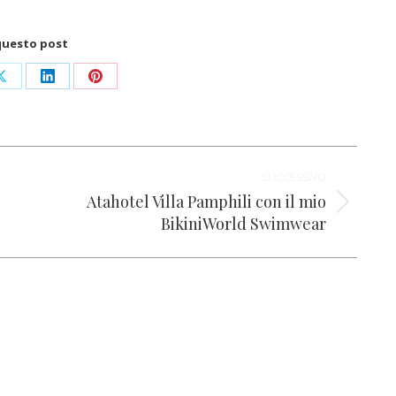
questo post
i
Condividi
Condividi
Condividi
su
su
su
ok
X
LinkedIn
Pinterest
SUCCESSIVO
Atahotel Villa Pamphili con il mio
Prossimo
BikiniWorld Swimwear
post: