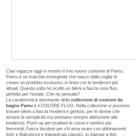
Ciao ragazze oggi vi mostro il mio nuovo costume di Pamu.
Pamu è un
marchio
emergente che nasce dalla voglia di
creare un prodotto esclusivo, in linea con le
tendenze
più
attuali. Questa volta ho scelto un bikini a fascia rosa fluo,
perfetto per l’estate. Che ne pensate?
La
caratteristica dominante della
collezione di
costumi da
bagno
Pamu
è il CO
LORE FLUO. Nella collezione si possono
trovare
bikini
a fascia moderni e grintosi, per le donne che
amano la semplicità ma prestano sempre attenzione alle
tendenze; Push-up per esaltare le curve e sentirsi più
femminili; Fasce bicolore per chi ama osare con abbinamenti
forti; e Balconcini e triangoli più classici, in stampe a
fiori