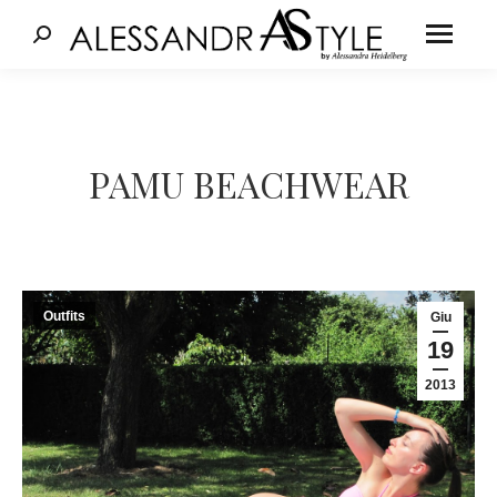
Cerca:
Tu sei qui:
PAMU BEACHWEAR
Outfits
Giu
19
2013