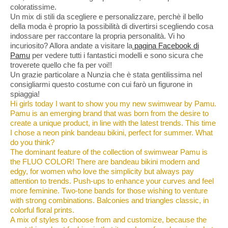
coloratissime.
Un mix di stili da scegliere e personalizzare, perchè il bello
della moda è proprio la possibilità di divertirsi scegliendo cosa
indossare per raccontare la propria personalità. Vi ho
incuriosito? Allora andate a visitare la
pagina Facebook di
Pamu
per vedere tutti i fantastici modelli e sono sicura che
troverete quello che fa per voi!!
Un grazie particolare a Nunzia che è stata gentilissima nel
consigliarmi questo costume con cui farò un figurone in
spiaggia!
Hi girls today I want to show you my new swimwear by Pamu.
Pamu is an emerging brand that was born from the desire to
create a unique product, in line with the latest trends. This time
I chose a neon pink bandeau bikini, perfect for summer. What
do you think?
The dominant feature of the collection of swimwear Pamu is
the FLUO COLOR! There are bandeau bikini modern and
edgy, for women who love the simplicity but always pay
attention to trends. Push-ups to enhance your curves and feel
more feminine. Two-tone bands for those wishing to venture
with strong combinations. Balconies and triangles classic, in
colorful floral prints.
A mix of styles to choose from and customize, because the