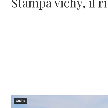
Stampa vichy, il r
Outfits