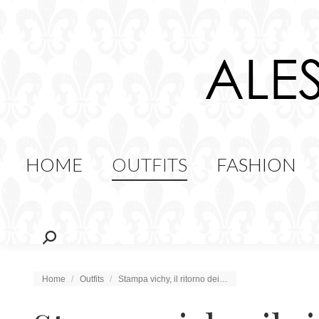
HOME
OUTFITS
FAS
FOOD
HOME
OUTFITS
FASHION
Cerca:
Tu sei qui:
Home
Outfits
Stampa vichy, il ritorno dei…