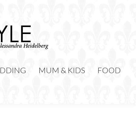
WEDDING
MUM & KIDS
Cerca:
CONTATTI
DDING
MUM & KIDS
FOOD