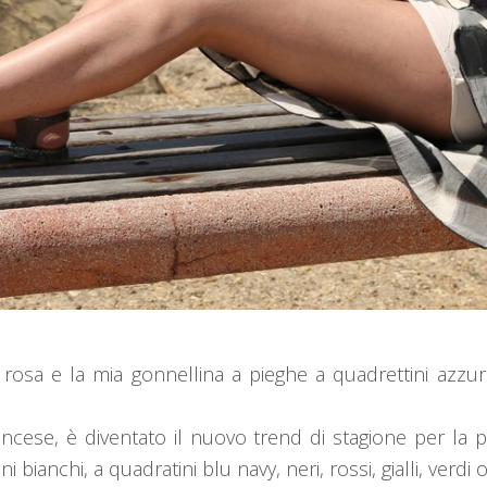
i rosa e la mia gonnellina a pieghe a quadrettini azzu
rancese, è diventato il nuovo trend di stagione per la 
i bianchi, a quadratini blu navy, neri, rossi, gialli, verdi 