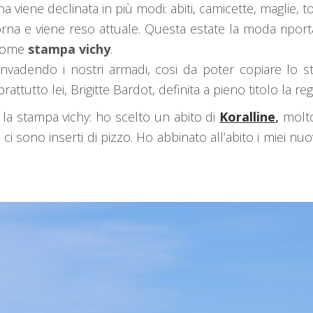
 viene declinata in più modi: abiti, camicette, maglie, t
a e viene reso attuale. Questa estate la moda riporta 
 come
stampa vichy
.
vadendo i nostri armadi, cosi da poter copiare lo sti
tto lei, Brigitte Bardot, definita a pieno titolo la regi
 la stampa vichy: ho scelto un abito di
Koralline
,
molto
i sono inserti di pizzo. Ho abbinato all’abito i miei nuo