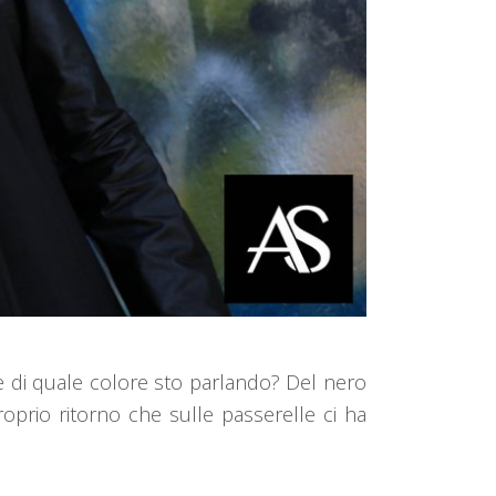
e di quale colore sto parlando? Del nero
oprio ritorno che sulle passerelle ci ha