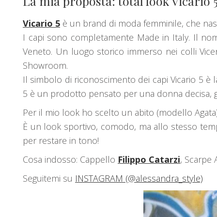
La mia proposta: total look Vicario 
Vicario 5
è un brand di moda femminile, che nasce
I capi sono completamente Made in Italy. Il nome 
Veneto. Un luogo storico immerso nei colli Vic
Showroom.
Il simbolo di riconoscimento dei capi Vicario 5 è 
5 è un prodotto pensato per una donna decisa, g
Per il mio look ho scelto un abito (modello Agat
È un look sportivo, comodo, ma allo stesso tem
per restare in tono!
Cosa indosso: Cappello
Filippo Catarzi
, Scarpe
Seguitemi su
INSTAGRAM (@alessandra_style)