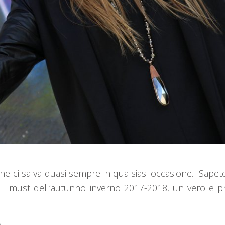
he ci salva quasi sempre in qualsiasi occasione. Sapet
ra i must dell’autunno inverno 2017-2018, un vero e pr