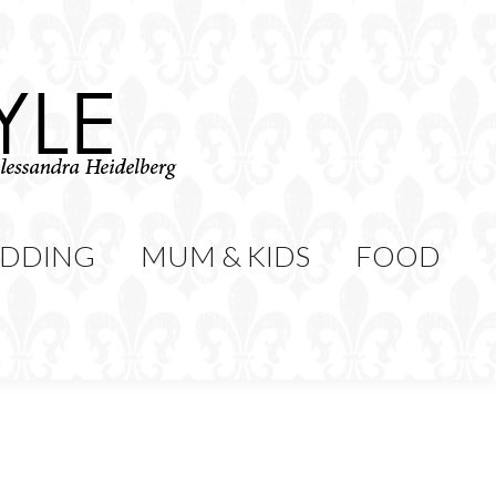
WEDDING
MUM & KIDS
Cerca:
CONTATTI
DDING
MUM & KIDS
FOOD