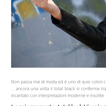
Non passa mai di moda ed è uno di quei colori c
… ancora una volta il total black si conferma t
incantato con interpretazioni moderne e insolite.