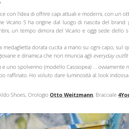
5
 con l’idea di offrire capi attuali e moderni, con un ot
Vicario 5 ha origine dal luogo di nascita del brand: pi
entini, un tempo dimora del Vicario e oggi sede dello
la medaglietta dorata cucita a mano su ogni capo, sul qua
iovane e dinamica che non rinuncia agli
everyday outfit
a) e uno spolverino (modello Cassiopea) … ovviamente ne
po raffinato. Ho voluto dare luminosità al look ind
 Aldo Shoes, Orologio
Otto Weitzmann
, Bracciale
4Yo