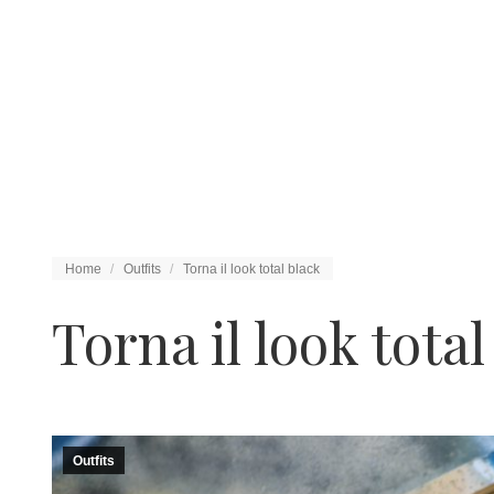
Tu sei qui:
Home
Outfits
Torna il look total black
Torna il look total
Outfits