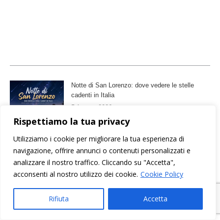
Notte di San Lorenzo: dove vedere le stelle
cadenti in Italia
5 Agosto 2026
Rispettiamo la tua privacy
Minimalismo e sentimento: le nuove tendenze
Utilizziamo i cookie per migliorare la tua esperienza di
per le partecipazioni di matrimonio
navigazione, offrire annunci o contenuti personalizzati e
8 Luglio 2026
analizzare il nostro traffico. Cliccando su "Accetta",
acconsenti al nostro utilizzo dei cookie.
Cookie Policy
Rifiuta
Accetta
La Fiorida in Valtellina: spa, fattoria e sapori
autentici a poco più di un’ora da Milano