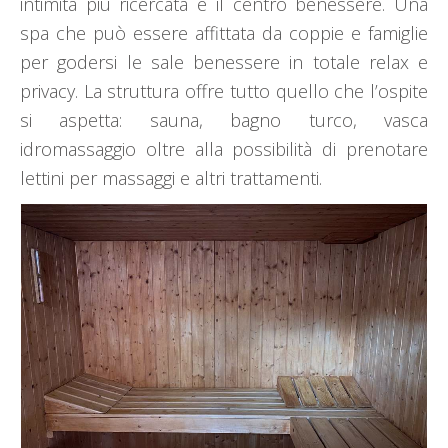
intimità più ricercata è il centro benessere. Una
spa che può essere affittata da coppie e famiglie
per godersi le sale benessere in totale relax e
privacy. La struttura offre tutto quello che l’ospite
si aspetta: sauna, bagno turco, vasca
idromassaggio oltre alla possibilità di prenotare
lettini per massaggi e altri trattamenti.