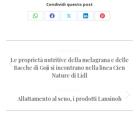
Condividi questo post
Condividi
Condividi
Condividi
Condividi
Condividi
su
su
su
su
su
WhatsApp
Facebook
X
LinkedIn
Pinterest
Naviga
PRECEDENTE
tra
Le proprietà nutritive della melagrana e delle
Bacche di Goji si incontrano nella linea Cien
Post
i
Nature di Lidl
precedente:
post
SUCCESSIVO
Allattamento al seno, i prodotti Lansinoh
Prossimo
post: