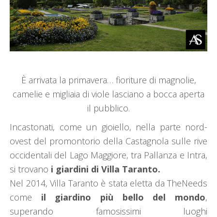
È arrivata la primavera… fioriture di magnolie,
camelie e migliaia di viole lasciano a bocca aperta
il pubblico.
Incastonati, come un gioiello, nella parte nord-
ovest del promontorio della Castagnola sulle rive
occidentali del Lago Maggiore, tra Pallanza e Intra,
si trovano
i giardini di Villa Taranto.
Nel 2014, Villa Taranto è stata eletta da TheNeeds
come
il giardino più bello del mondo
,
superando famosissimi luoghi