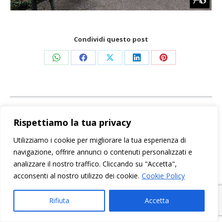
Condividi questo post
Condividi
Condividi
Condividi
Condividi
Condividi
su
su
su
su
su
WhatsApp
Facebook
X
LinkedIn
Pinterest
Naviga
PRECEDENTE
Rispettiamo la tua privacy
tra
Trova il look adatto con il Modo di Lia by
Post
Professional’s
Utilizziamo i cookie per migliorare la tua esperienza di
i
precedente:
navigazione, offrire annunci o contenuti personalizzati e
analizzare il nostro traffico. Cliccando su "Accetta",
SUCCESSIVO
post
acconsenti al nostro utilizzo dei cookie.
Cookie Policy
Prima Spremitura, la prima Linea Cosmetica che
Prossimo
utilizza Olio Extra Vergine di Oliva “Toscano IGP”
post:
Rifiuta
Accetta