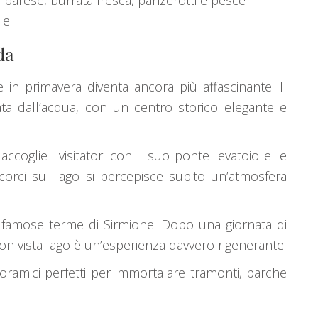
 barese, burrata fresca, panzerotti e pesce
e.
da
 in primavera diventa ancora più affascinante. Il
ata dall’acqua, con un centro storico elegante e
 accoglie i visitatori con il suo ponte levatoio e le
e scorci sul lago si percepisce subito un’atmosfera
e famose terme di Sirmione. Dopo una giornata di
on vista lago è un’esperienza davvero rigenerante.
noramici perfetti per immortalare tramonti, barche