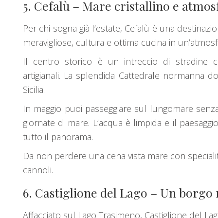
5.
Cefalù
– Mare cristallino e atmos
Per chi sogna già l’estate, Cefalù è una destinazi
meravigliose, cultura e ottima cucina in un’atmosf
Il centro storico è un intreccio di stradine ca
artigianali. La splendida Cattedrale normanna do
Sicilia.
In maggio puoi passeggiare sul lungomare senza i
giornate di mare. L’acqua è limpida e il paesaggi
tutto il panorama.
Da non perdere una cena vista mare con specialit
cannoli.
6.
Castiglione del Lago
– Un borgo 
Affacciato sul
Lago Trasimeno
, Castiglione del Lag