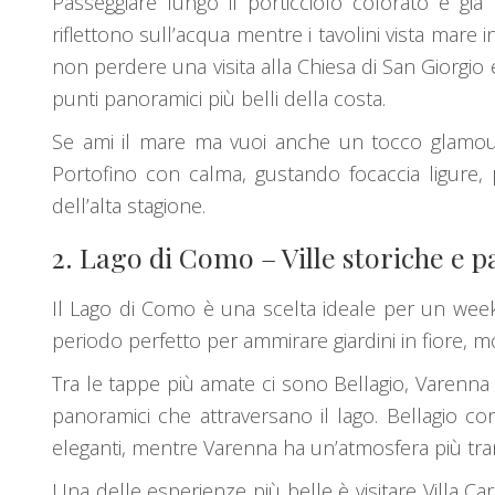
Passeggiare lungo il porticciolo colorato è già 
riflettono sull’acqua mentre i tavolini vista mare 
non perdere una visita alla Chiesa di San Giorgio
punti panoramici più belli della costa.
Se ami il mare ma vuoi anche un tocco glamour
Portofino con calma, gustando focaccia ligure, 
dell’alta stagione.
2.
Lago di Como
– Ville storiche e
Il Lago di Como è una scelta ideale per un weeke
periodo perfetto per ammirare giardini in fiore, mo
Tra le tappe più amate ci sono Bellagio, Varenna e
panoramici che attraversano il lago. Bellagio co
eleganti, mentre Varenna ha un’atmosfera più tran
Una delle esperienze più belle è visitare Villa Ca