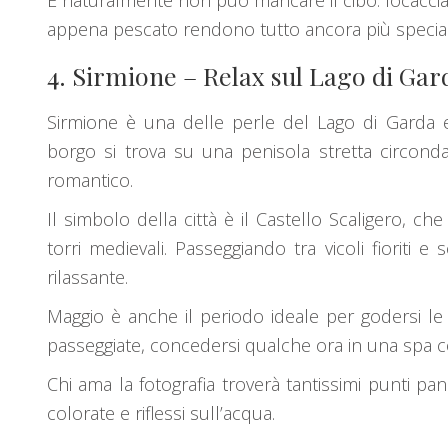
E naturalmente non può mancare il cibo: focaccia
appena pescato rendono tutto ancora più special
4.
Sirmione
– Relax sul Lago di Gar
Sirmione è una delle perle del
Lago di Garda
e
borgo si trova su una penisola stretta circond
romantico.
Il simbolo della città è il Castello Scaligero, che
torri medievali. Passeggiando tra vicoli fioriti 
rilassante.
Maggio è anche il periodo ideale per godersi l
passeggiate, concedersi qualche ora in una spa c
Chi ama la fotografia troverà tantissimi punti pa
colorate e riflessi sull’acqua.