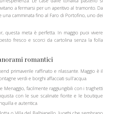
un’esperienza. Le case dalle tonalità pastello si
invitano a fermarsi per un aperitivo al tramonto. Da
 e una camminata fino al Faro di Portofino, uno dei
, questa meta è perfetta. In maggio puoi vivere
pesto fresco e scorci da cartolina senza la folla
 panorami romantici
nd primaverile raffinato e rilassante. Maggio è il
ntagne verdi e borghi affacciati sull’acqua.
 Menaggio, facilmente raggiungibili con i traghetti
nquista con le sue scalinate fiorite e le boutique
quilla e autentica.
rlotta o Villa del Balbianello, luoghi che sembrano