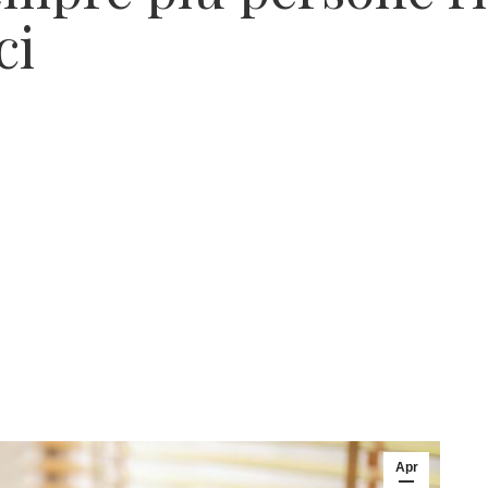
ci
Apr