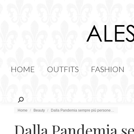
HOME
OUTFITS
FAS
FOOD
HOME
OUTFITS
FASHION
Cerca:
Tu sei qui:
Home
Beauty
Dalla Pandemia sempre più persone…
Dalla Pandemia s