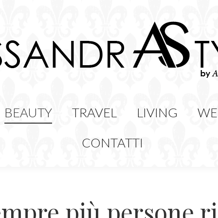
HION
BEAUTY
TRAVEL
LIVING
BEAUTY
TRAVEL
LIVING
WE
CONTATTI
empre più persone r