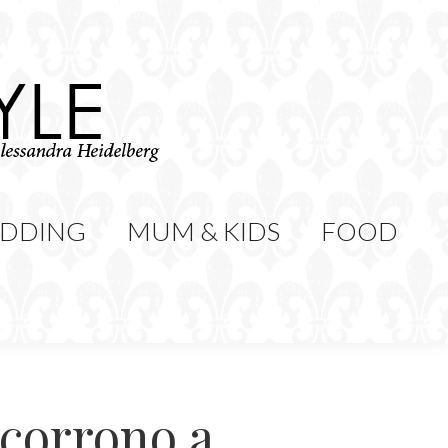
WEDDING
MUM & KIDS
Cerca:
CONTATTI
DDING
MUM & KIDS
FOOD
icorrono a