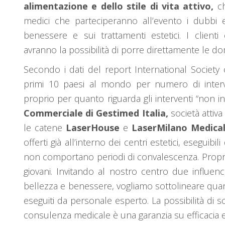
alimentazione e dello stile di vita attivo,
ch
medici che parteciperanno all’evento i dubbi 
benessere e sui trattamenti estetici. I client
avranno la possibilità di porre direttamente le do
Secondo i dati del report International Society of
primi 10 paesi al mondo per numero di interven
proprio per quanto riguarda gli interventi “non i
Commerciale di Gestimed Italia,
società attiv
le catene
LaserHouse
e
LaserMilano Medica
offerti già all’interno dei centri estetici, eseguibi
non comportano periodi di convalescenza. Propri
giovani. Invitando al nostro centro due influe
bellezza e benessere, vogliamo sottolineare qua
eseguiti da personale esperto. La possibilità di 
consulenza medicale è una garanzia su efficacia e 