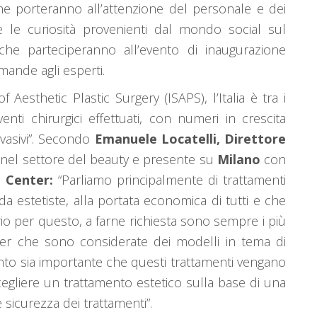
e porteranno all’attenzione del personale e dei
e le curiosità provenienti dal mondo social sul
i che parteciperanno all’evento di inaugurazione
mande agli esperti.
 Aesthetic Plastic Surgery (ISAPS), l’Italia è tra i
ti chirurgici effettuati, con numeri in crescita
nvasivi”. Secondo
Emanuele Locatelli, Direttore
a nel settore del beauty e presente su
Milano
con
l Center:
“Parliamo principalmente di trattamenti
li da estetiste, alla portata economica di tutti e che
o per questo, a farne richiesta sono sempre i più
ncer che sono considerate dei modelli in tema di
nto sia importante che questi trattamenti vengano
scegliere un trattamento estetico sulla base di una
sicurezza dei trattamenti”.