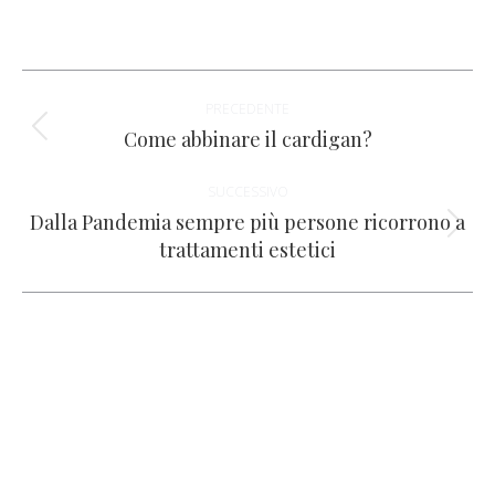
su
su
su
su
su
WhatsApp
Facebook
X
LinkedIn
Pinterest
Naviga
PRECEDENTE
tra
Come abbinare il cardigan?
Post
precedente:
i
SUCCESSIVO
Dalla Pandemia sempre più persone ricorrono a
post
Prossimo
trattamenti estetici
post: