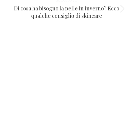
SUCCESSIVO
post
Di cosa ha bisogno la pelle in inverno? Ecco
Prossimo
qualche consiglio di skincare
post: