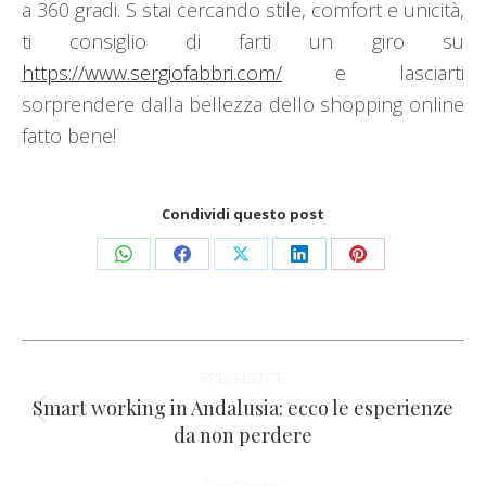
a 360 gradi. S stai cercando stile, comfort e unicità,
ti consiglio di farti un giro su
https://www.sergiofabbri.com/
e lasciarti
sorprendere dalla bellezza dello shopping online
fatto bene!
Condividi questo post
Condividi
Condividi
Condividi
Condividi
Condividi
su
su
su
su
su
WhatsApp
Facebook
X
LinkedIn
Pinterest
Naviga
PRECEDENTE
tra
Smart working in Andalusia: ecco le esperienze
Post
da non perdere
i
precedente: