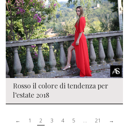
Rosso il colore di tendenza per
l’estate 2018
←
1
2
3
4
5
…
21
→