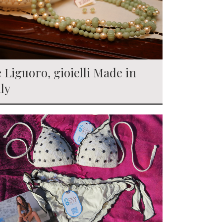
 Liguoro, gioielli Made in
aly