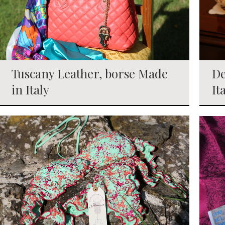
Tuscany Leather, borse Made
De
in Italy
It