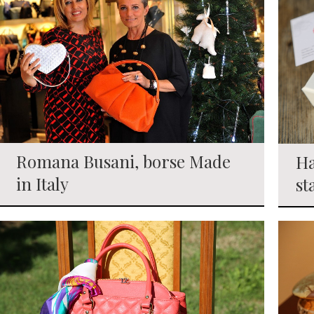
Romana Busani, borse Made
Ha
in Italy
st