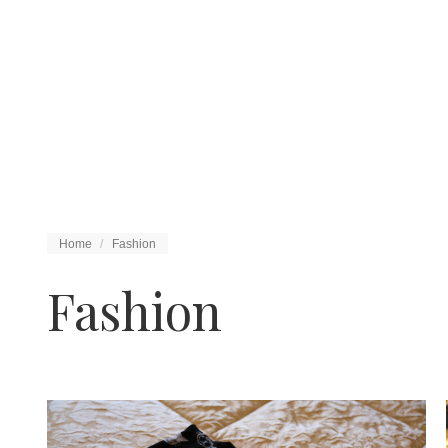
Tu sei qui:
Home
Fashion
Fashion