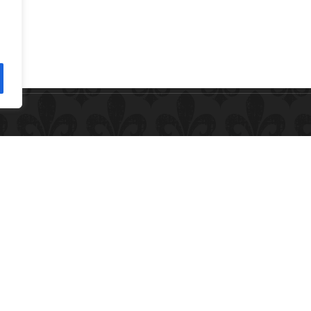
La Fiorida in Valtellina: spa, fattoria
e sapori autentici a poco più di
un’ora da Milano