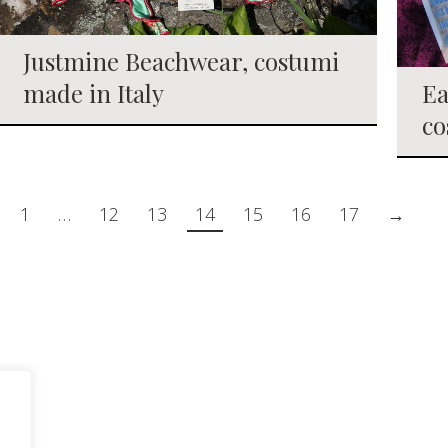
Justmine Beachwear, costumi
made in Italy
Ea
co
1
…
12
13
14
15
16
17
→
Notte di San Lorenzo: dove vedere
le stelle cadenti in Italia
Minimalismo e sentimento: le
nuove tendenze per le
partecipazioni di matrimonio