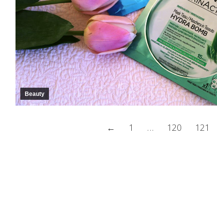
Beauty
←
1
…
120
121