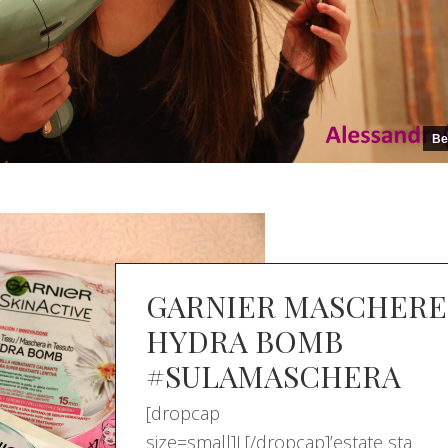
Be
GARNIER MASCHERE
HYDRA BOMB
#SULAMASCHERA
[dropcap
size=small]L[/dropcap]’estate sta