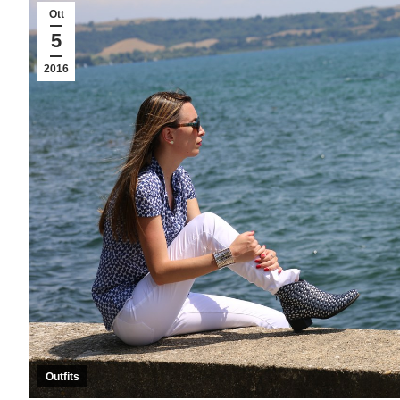
Ott
5
2016
Outfits