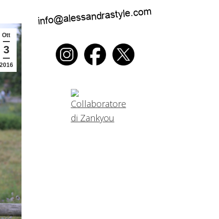
Ott
3
2016