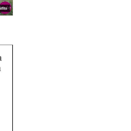
tfits
a
a
i