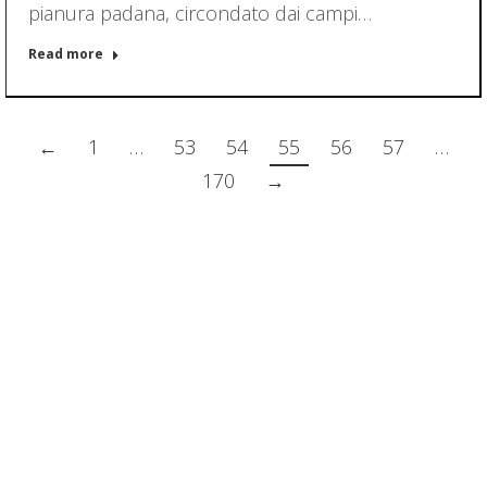
pianura padana, circondato dai campi…
Read more
←
1
…
53
54
55
56
57
…
170
→