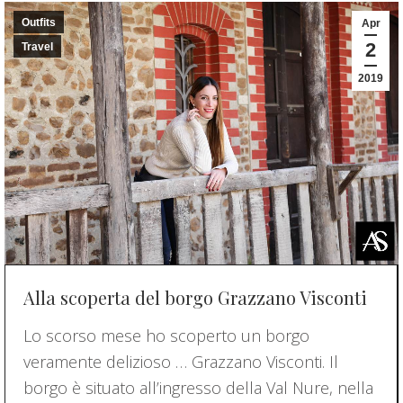
Outfits
Apr
2
Travel
2019
Alla scoperta del borgo Grazzano Visconti
Lo scorso mese ho scoperto un borgo
veramente delizioso … Grazzano Visconti. Il
borgo è situato all’ingresso della Val Nure, nella