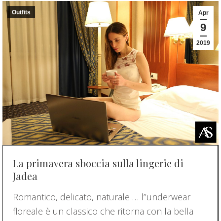
Outfits
Apr
9
2019
La primavera sboccia sulla lingerie di
Jadea
Romantico, delicato, naturale … l’’underwear
floreale è un classico che ritorna con la bella