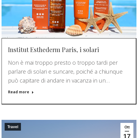
Institut Esthederm Paris, i solari
Non è mai troppo presto o troppo tardi per
parlare di solari e suncare, poiché a chiunque
può capitare di andare in vacanza in un…
Read more
Travel
Ott
17