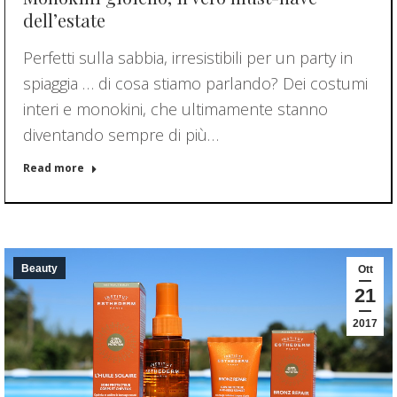
dell’estate
Perfetti sulla sabbia, irresistibili per un party in
spiaggia … di cosa stiamo parlando? Dei costumi
interi e monokini, che ultimamente stanno
diventando sempre di più…
Read more
Beauty
Ott
21
2017