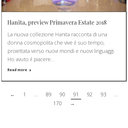
Hanita, preview Primavera Estate 2018
La nuova collezione Hanita racconta di una
donna cosmopolita che vive il suo tempo,
proiettata verso nuovi mondi e nuovi linguaggi.
Ho avuto il piacere…
Read more
←
1
…
89
90
91
92
93
…
170
→