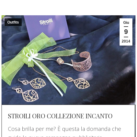
Outfits
Giu
9
2014
STROILI ORO COLLEZIONE INCANTO
Cosa brilla per me? È questa la domanda che