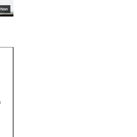
hion
a