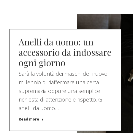
Anelli da uomo: un
accessorio da indossare
ogni giorno
Sarà la volontà dei maschi del nuovo
millennio di riaffermare una certa
supremazia oppure una semplice
richiesta di attenzione e rispetto. Gli
anelli da uomo…
Read more