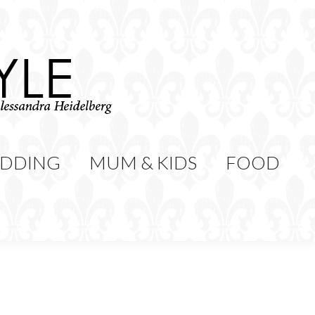
WEDDING
MUM & KIDS
Cerca:
CONTATTI
DDING
MUM & KIDS
FOOD