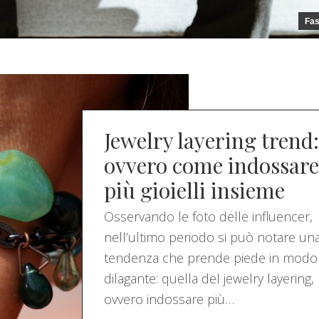
Fas
Jewelry layering trend:
ovvero come indossare
più gioielli insieme
Osservando le foto delle influencer,
nell’ultimo periodo si può notare un
tendenza che prende piede in modo
dilagante: quella del jewelry layering,
ovvero indossare più…