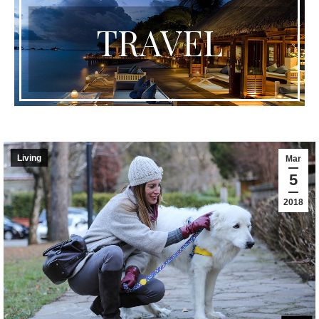
TRAVEL
Living
Mar
5
2018