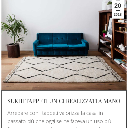
20
2018
SUKHI TAPPETI UNICI REALIZZATI A MANO
Arredare con i tappeti valorizza la casa: in
passato più che oggi se ne faceva un uso più