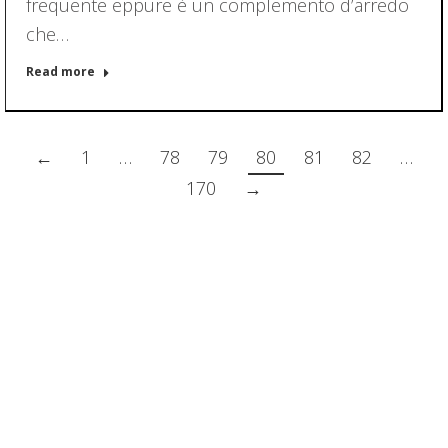
frequente eppure è un complemento d’arredo
che…
Read more
←
1
…
78
79
80
81
82
…
170
→