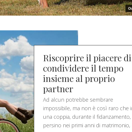
Ou
Riscoprire il piacere di
condividere il tempo
insieme al proprio
partner
Ad alcun potrebbe sembrare
impossibile, ma non è così raro che i
una coppia, durante il fidanzamento,
persino nei primi anni di matrimonio,