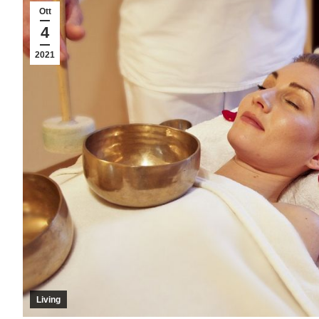
Ott
4
2021
Living