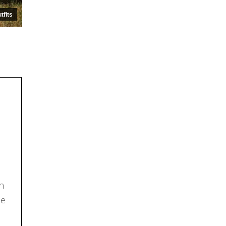
tfits
n
 e