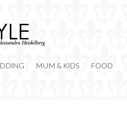
WEDDING
MUM & KIDS
Cerca:
CONTATTI
DDING
MUM & KIDS
FOOD