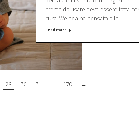
delicata e la scelta di detergenti e
creme da usare deve essere fatta co
cura. Weleda ha pensato alle…
Read more
29
30
31
…
170
→