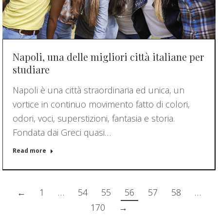
Napoli, una delle migliori città italiane per
studiare
Napoli è una città straordinaria ed unica, un
vortice in continuo movimento fatto di colori,
odori, voci, superstizioni, fantasia e storia.
Fondata dai Greci quasi…
Read more
←
1
…
54
55
56
57
58
…
170
→