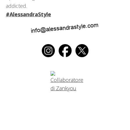
addicted.
#AlessandraStyle