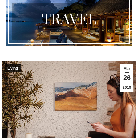
TRAVEL
Living
Mar
26
2019