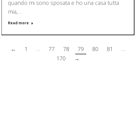
quando mi sono sposata e ho una casa tutta
mia,…
Read more
←
1
…
77
78
79
80
81
…
170
→