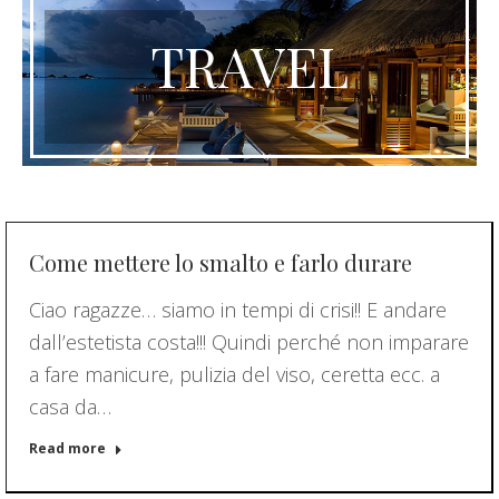
TRAVEL
Come mettere lo smalto e farlo durare
Ciao ragazze… siamo in tempi di crisi!! E andare
dall’estetista costa!!! Quindi perché non imparare
a fare manicure, pulizia del viso, ceretta ecc. a
casa da…
Read more