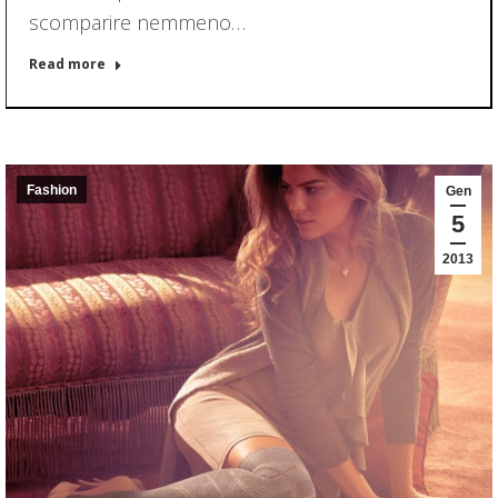
scomparire nemmeno…
Read more
Fashion
Gen
5
2013